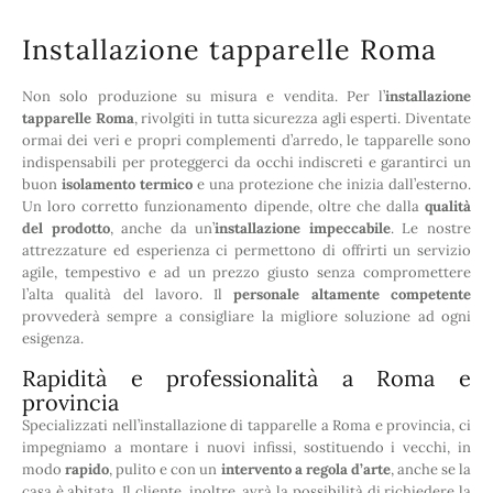
Installazione tapparelle Roma
Non solo produzione su misura e vendita. Per l’
installazione
tapparelle Roma
, rivolgiti in tutta sicurezza agli esperti. Diventate
ormai dei veri e propri complementi d’arredo, le tapparelle sono
indispensabili per proteggerci da occhi indiscreti e garantirci un
buon
isolamento termico
e una protezione che inizia dall’esterno.
Un loro corretto funzionamento dipende, oltre che dalla
qualità
del prodotto
, anche da un’
installazione impeccabile
. Le nostre
attrezzature ed esperienza ci permettono di offrirti un servizio
agile, tempestivo e ad un prezzo giusto senza compromettere
l’alta qualità del lavoro. Il
personale altamente competente
provvederà sempre a consigliare la migliore soluzione ad ogni
esigenza.
Rapidità e professionalità a Roma e
provincia
Specializzati nell’installazione di tapparelle a Roma e provincia, ci
impegniamo a montare i nuovi infissi, sostituendo i vecchi, in
modo
rapido
, pulito e con un
intervento a regola d’arte
, anche se la
casa è abitata. Il cliente, inoltre, avrà la possibilità di richiedere la