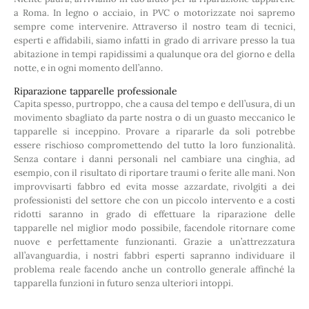
a Roma. In legno o acciaio, in PVC o motorizzate noi sapremo
sempre come intervenire. Attraverso il nostro team di tecnici,
esperti e affidabili, siamo infatti in grado di arrivare presso la tua
abitazione in tempi rapidissimi a qualunque ora del giorno e della
notte, e in ogni momento dell’anno.
Riparazione tapparelle professionale
Capita spesso, purtroppo, che a causa del tempo e dell’usura, di un
movimento sbagliato da parte nostra o di un guasto meccanico le
tapparelle si inceppino. Provare a ripararle da soli potrebbe
essere rischioso compromettendo del tutto la loro funzionalità.
Senza contare i danni personali nel cambiare una cinghia, ad
esempio, con il risultato di riportare traumi o ferite alle mani. Non
improvvisarti fabbro ed evita mosse azzardate, rivolgiti a dei
professionisti del settore che con un piccolo intervento e a costi
ridotti saranno in grado di effettuare la riparazione delle
tapparelle nel miglior modo possibile, facendole ritornare come
nuove e perfettamente funzionanti. Grazie a un’attrezzatura
all’avanguardia, i nostri fabbri esperti sapranno individuare il
problema reale facendo anche un controllo generale affinché la
tapparella funzioni in futuro senza ulteriori intoppi.