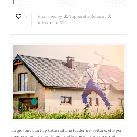
0
Published by
Tapparelle Roma
at
ottobre 15, 2021
La giovane start up tutta italiana leader nel settore, che per
diversi anni ha operato nella città eterna, Roma, è pronta