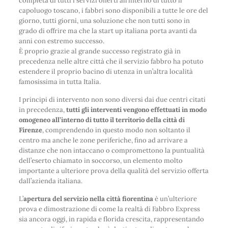
completa di tutti i servizi offerti all’interno di tutto il
capoluogo toscano, i fabbri sono disponibili a tutte le ore del
giorno, tutti giorni, una soluzione che non tutti sono in
grado di offrire ma che la start up italiana porta avanti da
anni con estremo successo.
È proprio grazie al grande successo registrato già in
precedenza nelle altre città che il servizio fabbro ha potuto
estendere il proprio bacino di utenza in un’altra località
famosissima in tutta Italia.
I principi di intervento non sono diversi dai due centri citati
in precedenza,
tutti gli interventi vengono effettuati in modo
omogeneo all’interno di tutto il territorio della città di
Firenze
, comprendendo in questo modo non soltanto il
centro ma anche le zone periferiche, fino ad arrivare a
distanze che non intaccano o compromettono la puntualità
dell’eserto chiamato in soccorso, un elemento molto
importante a ulteriore prova della qualità del servizio offerta
dall’azienda italiana.
L’
apertura del servizio nella città fiorentina
è un’ulteriore
prova e dimostrazione di come la realtà di Fabbro Express
sia ancora oggi, in rapida e florida crescita, rappresentando