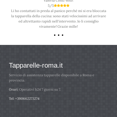
Valeria Conti
Voto:
5
/
5
Li ho contattati in preda al panico perché mi si era bloccata
la tapparella della cucina: sono stati velocissimi ad arrivare
ed altrettanto rapidi nell'intervento. Io li consiglio
vivamente! Grazie mille!
Tapparelle-roma.it
Servizio di assistenza tapparelle disponibile a Roma e
provincia.
Orari
: Operativi h24 7 giorni su 7.
Tel
:
+390662273274