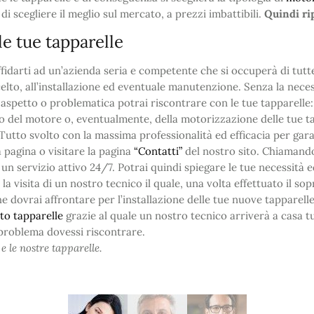
di scegliere il meglio sul mercato, a prezzi imbattibili.
Quindi rip
le tue tapparelle
affidarti ad un’azienda seria e competente che si occuperà di tutte
lto, all’installazione ed eventuale manutenzione. Senza la necessit
i aspetto o problematica potrai riscontrare con le tue tapparelle
io del motore o, eventualmente, della motorizzazione delle tue ta
. Tutto svolto con la massima professionalità ed efficacia per gara
 pagina o visitare la pagina
“Contatti”
del nostro sito. Chiamand
 un servizio attivo 24/7. Potrai quindi spiegare le tue necessità 
 visita di un nostro tecnico il quale, una volta effettuato il sopr
he dovrai affrontare per l’installazione delle tue nuove tapparell
to tapparelle
grazie al quale un nostro tecnico arriverà a casa t
 problema dovessi riscontrare.
e le nostre tapparelle.