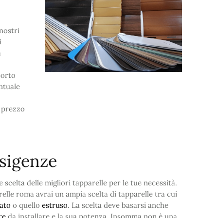
nostri
i
a
porto
ntuale
l prezzo
esigenze
e scelta delle migliori tapparelle per le tue necessità.
relle roma avrai un ampia scelta di tapparelle tra cui
tato
o quello
estruso
. La scelta deve basarsi anche
re
da installare e la sua potenza. Insomma non è una