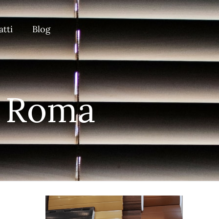
tti
Blog
e Roma