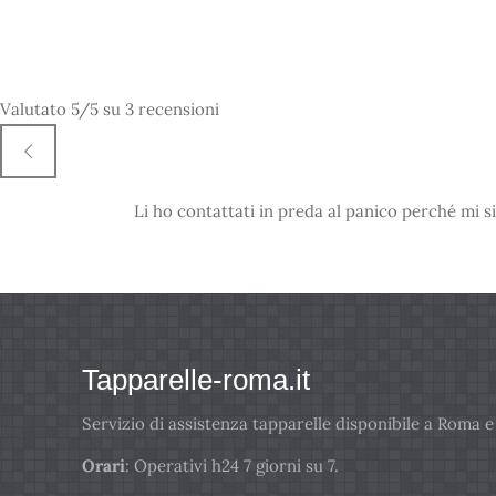
Valutato
5
/5 su
3
recensioni
Li ho contattati in preda al panico perché mi si
Tapparelle-roma.it
Servizio di assistenza tapparelle disponibile a Roma e
Orari
: Operativi h24 7 giorni su 7.