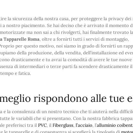
ire la sicurezza della nostra casa, per proteggere la privacy dei 
ari a nostro piacimento. Se hai deciso che è arrivato il momento d
 motorizzate ma non sai a chi rivolgerti, hai finalmente trovato l
ca Tapparelle Roma
, oltre a fornirti tutti i servizi di montaggio,
 Proprio per questo motivo, noi siamo in grado di fornirti un rap
upiamo della produzione, della vendita, dell’installazione ed eve
ucono drasticamente e tu avrai la comodità di avere le tue nuove
assenza di intermediari o terze parti fa scendere drasticamente i
 tempo e fatica.
e meglio rispondono alle tue 
a e la consulenza di un nostro tecnico che ti aiuterà nella difficil
tutte le variabili che si presentano. Con la nostra fabbrica tappa
le preferisci tra il
PVC
, il
Fiberglass
,
l’acciaio
, l’
alluminio coiben
e le tapparelle e di conseguenza si sceglierà la tipologia di
moto