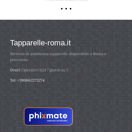
Tapparelle-roma.it
Servizio di assistenza tapparelle disponibile a Roma e
provincia.
Orari
: Operativi h24 7 giorni su 7.
Tel
:
+390662273274