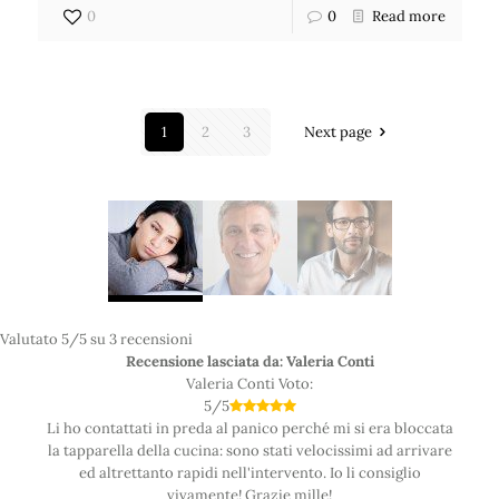
0
0
Read more
1
2
3
Next page
Valutato
5
/5 su
3
recensioni
Recensione lasciata da: Valeria Conti
Valeria Conti
Voto:
5
/
5
Li ho contattati in preda al panico perché mi si era bloccata
la tapparella della cucina: sono stati velocissimi ad arrivare
ed altrettanto rapidi nell'intervento. Io li consiglio
vivamente! Grazie mille!